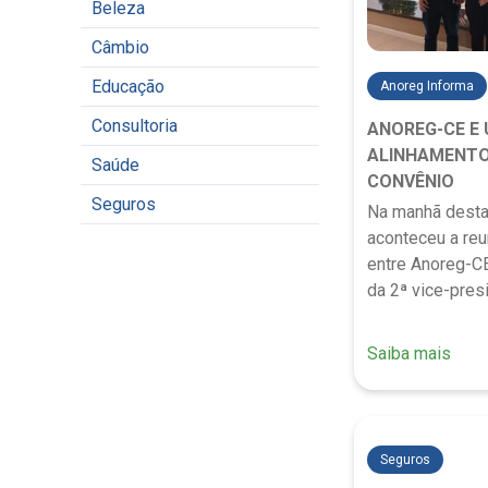
Beleza
Câmbio
Educação
Anoreg Informa
Consultoria
ANOREG-CE E 
ALINHAMENTO
Saúde
CONVÊNIO
Seguros
Na manhã desta 
aconteceu a reu
entre Anoreg-CE
da 2ª vice-pres
Saiba mais
Seguros