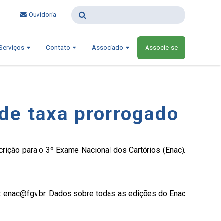
Ouvidoria
Serviços
Contato
Associado
Associe-se
 de taxa prorrogado
crição para o 3º Exame Nacional dos Cartórios (Enac).
 enac@fgv.br. Dados sobre todas as edições do Enac