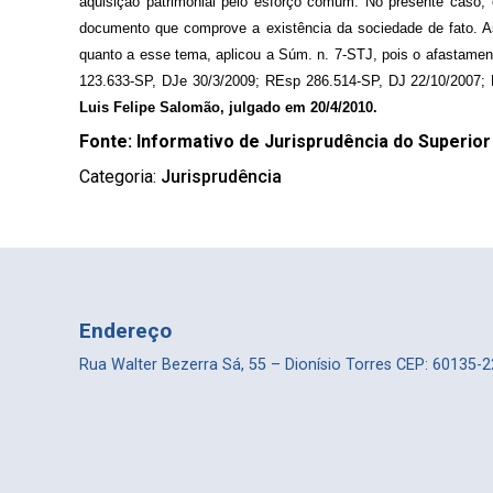
aquisição patrimonial pelo esforço comum. No presente caso, 
documento que comprove a existência da sociedade de fato. As
quanto a esse tema, aplicou a Súm. n. 7-STJ, pois o afastament
123.633-SP, DJe 30/3/2009; REsp 286.514-SP, DJ 22/10/2007;
Luis Felipe Salomão, julgado em 20/4/2010.
Fonte: Informativo de Jurisprudência do Superior 
Categoria:
Jurisprudência
Endereço
Rua Walter Bezerra Sá, 55 – Dionísio Torres CEP: 60135-