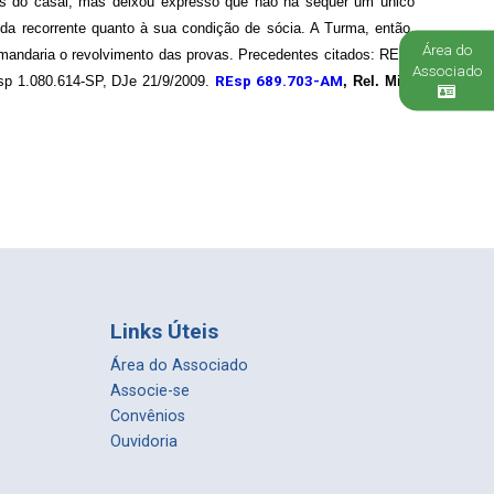
sas do casal, mas deixou expresso que não há sequer um único
da recorrente quanto à sua condição de sócia. A Turma, então,
Área do
andaria o revolvimento das provas. Precedentes citados: REsp
Associado
sp 1.080.614-SP, DJe 21/9/2009.
REsp 689.703-AM
, Rel. Min.
Links Úteis
Área do Associado
Associe-se
Convênios
Ouvidoria