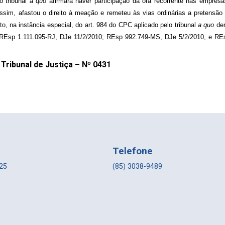
o tribunal
a quo
afirmara haver participação da ora recorrente nas empre
sim, afastou o direito à meação e remeteu às vias ordinárias a pretensão 
o, na instância especial, do art. 984 do CPC aplicado pelo tribunal
a quo
dem
 REsp 1.111.095-RJ, DJe 11/2/2010; REsp 992.749-MS, DJe 5/2/2010, e RE
Tribunal de Justiça – Nº 0431
Telefone
225
(85) 3038-9489