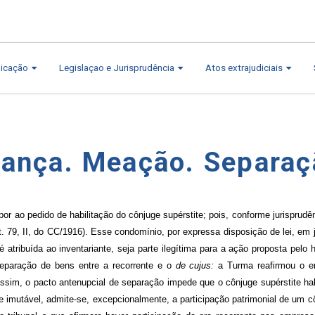
icação
Legislaçao e Jurisprudência
Atos extrajudiciais
rança. Meação. Separaç
or ao pedido de habilitação do cônjuge supérstite; pois, conforme jurisprudê
art. 79, II, do CC/1916). Esse condomínio, por expressa disposição de lei, em 
é atribuída ao inventariante, seja parte ilegítima para a ação proposta pel
separação de bens entre a recorrente e o
de cujus:
a Turma reafirmou o en
ssim, o pacto antenupcial de separação impede que o cônjuge supérstite ha
 e imutável, admite-se, excepcionalmente, a participação patrimonial de um