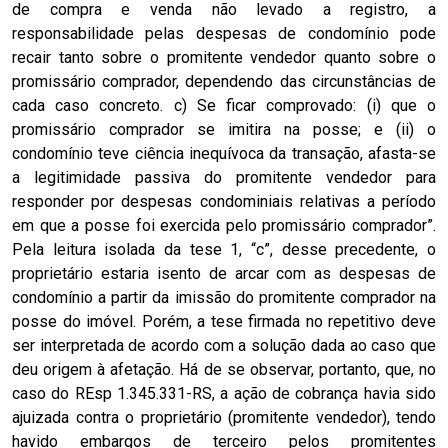
de compra e venda não levado a registro, a
responsabilidade pelas despesas de condomínio pode
recair tanto sobre o promitente vendedor quanto sobre o
promissário comprador, dependendo das circunstâncias de
cada caso concreto. c) Se ficar comprovado: (i) que o
promissário comprador se imitira na posse; e (ii) o
condomínio teve ciência inequívoca da transação, afasta-se
a legitimidade passiva do promitente vendedor para
responder por despesas condominiais relativas a período
em que a posse foi exercida pelo promissário comprador”.
Pela leitura isolada da tese 1, “c”, desse precedente, o
proprietário estaria isento de arcar com as despesas de
condomínio a partir da imissão do promitente comprador na
posse do imóvel. Porém, a tese firmada no repetitivo deve
ser interpretada de acordo com a solução dada ao caso que
deu origem à afetação. Há de se observar, portanto, que, no
caso do REsp 1.345.331-RS, a ação de cobrança havia sido
ajuizada contra o proprietário (promitente vendedor), tendo
havido embargos de terceiro pelos promitentes