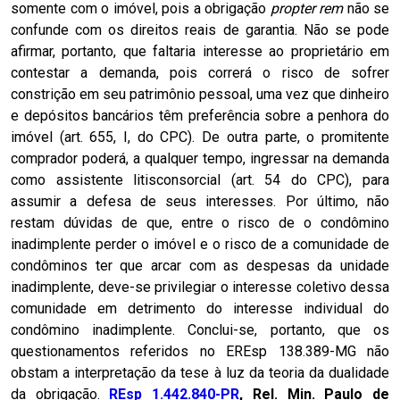
somente com o imóvel, pois a obrigação
propter rem
não se
confunde com os direitos reais de garantia. Não se pode
afirmar, portanto, que faltaria interesse ao proprietário em
contestar a demanda, pois correrá o risco de sofrer
constrição em seu patrimônio pessoal, uma vez que dinheiro
e depósitos bancários têm preferência sobre a penhora do
imóvel (art. 655, I, do CPC). De outra parte, o promitente
comprador poderá, a qualquer tempo, ingressar na demanda
como assistente litisconsorcial (art. 54 do CPC), para
assumir a defesa de seus interesses. Por último, não
restam dúvidas de que, entre o risco de o condômino
inadimplente perder o imóvel e o risco de a comunidade de
condôminos ter que arcar com as despesas da unidade
inadimplente, deve-se privilegiar o interesse coletivo dessa
comunidade em detrimento do interesse individual do
condômino inadimplente. Conclui-se, portanto, que os
questionamentos referidos no EREsp 138.389-MG não
obstam a interpretação da tese à luz da teoria da dualidade
da obrigação.
REsp 1.442.840-PR
, Rel. Min. Paulo de