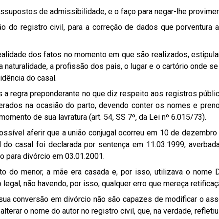
ssupostos de admissibilidade, e o faço para negar-lhe provimen
o do registro civil, para a correção de dados que porventura
ealidade dos fatos no momento em que são realizados, estipuland
aturalidade, a profissão dos pais, o lugar e o cartório onde se
idência do casal.
is a regra preponderante no que diz respeito aos registros públ
erados na ocasião do parto, devendo conter os nomes e preno
omento de sua lavratura (art. 54, SS 7º, da Lei nº 6.015/73).
ossível aferir que a união conjugal ocorreu em 10 de dezembro
do casal foi declarada por sentença em 11.03.1999, averbada 
o para divórcio em 03.01.2001.
to do menor, a mãe era casada e, por isso, utilizava o nome D
egal, não havendo, por isso, qualquer erro que mereça retificaç
ua conversão em divórcio não são capazes de modificar o asse
alterar o nome do autor no registro civil, que, na verdade, refle