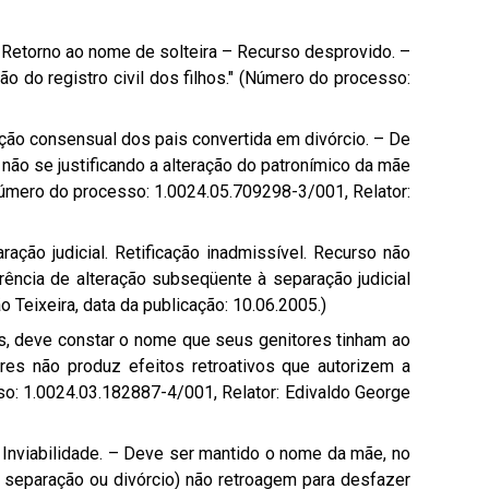
 – Retorno ao nome de solteira – Recurso desprovido. –
ão do registro civil dos filhos." (Número do processo:
ação consensual dos pais convertida em divórcio. – De
não se justificando a alteração do patronímico da mãe
Número do processo: 1.0024.05.709298-3/001, Relator:
ração judicial. Retificação inadmissível. Recurso não
rrência de alteração subseqüente à separação judicial
 Teixeira, data da publicação: 10.06.2005.)
os, deve constar o nome que seus genitores tinham ao
ores não produz efeitos retroativos que autorizem a
sso: 1.0024.03.182887-4/001, Relator: Edivaldo George
– Inviabilidade. – Deve ser mantido o nome da mãe, no
a, separação ou divórcio) não retroagem para desfazer