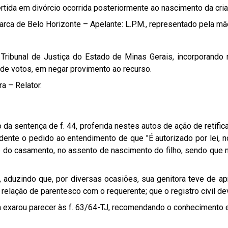
tida em divórcio ocorrida posteriormente ao nascimento da cria
a de Belo Horizonte – Apelante: L.P.M., representado pela mãe D
 Tribunal de Justiça do Estado de Minas Gerais, incorporando n
 de votos, em negar provimento ao recurso.
a – Relator.
a sentença de f. 44, proferida nestes autos de ação de retifica
edente o pedido ao entendimento de que "É autorizado por lei, no
do casamento, no assento de nascimento do filho, sendo que não
, aduzindo que, por diversas ocasiões, sua genitora teve de ap
relação de parentesco com o requerente; que o registro civil deve
ça exarou parecer às f. 63/64-TJ, recomendando o conhecimento 