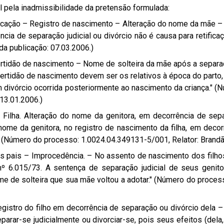
l pela inadmissibilidade da pretensão formulada:
 Retificação – Registro de nascimento – Alteração do nome da mãe
ia de separação judicial ou divórcio não é causa para retificaç
da publicação: 07.03.2006.)
a certidão de nascimento – Nome de solteira da mãe após a separ
rtidão de nascimento devem ser os relativos à época do parto, 
 divórcio ocorrida posteriormente ao nascimento da criança." (
 13.01.2006.)
il. Filha. Alteração do nome da genitora, em decorrência de sepa
nome da genitora, no registro de nascimento da filha, em deco
" (Número do processo: 1.0024.04.349131-5/001, Relator: Brandão
 dos pais – Improcedência. – No assento de nascimento dos filh
nº 6.015/73. A sentença de separação judicial de seus genit
ome de solteira que sua mãe voltou a adotar." (Número do proce
registro do filho em decorrência de separação ou divórcio dela 
separar-se judicialmente ou divorciar-se, pois seus efeitos (del