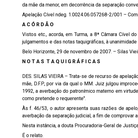
da mãe da menor, em decorrência da separação conver
Apelação Cível ndeg. 1.0024.06.057268-2/001 – Comarc
A C Ó R D Ã O
Vistos etc., acorda, em Turma, a 8ª Câmara Cível do
julgamentos e das notas taquigráficas, à unanimidade
Belo Horizonte, 29 de novembro de 2007. – Silas Vieir
N O T A S T A Q U I G R Á F I C A S
DES. SILAS VIEIRA – Trata-se de recurso de apelação d
mãe, D.F.P., por via da qual o MM. Juiz julgou improc
1992, a averbação do patronímico materno em virtude 
como pretende o requerente".
Às f. 46/53, o autor apresenta suas razões de apelo
averbação da separação judicial, a fim de comprovar a 
Nesta instância, a douta Procuradoria-Geral de Justi
É o relato.