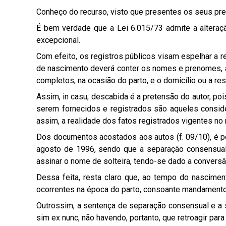
Conheço do recurso, visto que presentes os seus pre
É bem verdade que a Lei 6.015/73 admite a alteraçã
excepcional.
Com efeito, os registros públicos visam espelhar a r
de nascimento deverá conter os nomes e prenomes, a n
completos, na ocasião do parto, e o domicílio ou a res
Assim, in casu, descabida é a pretensão do autor, po
serem fornecidos e registrados são aqueles consid
assim, a realidade dos fatos registrados vigentes no m
Dos documentos acostados aos autos (f. 09/10), é p
agosto de 1996, sendo que a separação consensual 
assinar o nome de solteira, tendo-se dado a conversã
Dessa feita, resta claro que, ao tempo do nascimen
ocorrentes na época do parto, consoante mandamento l
Outrossim, a sentença de separação consensual e a s
sim ex nunc, não havendo, portanto, que retroagir para 