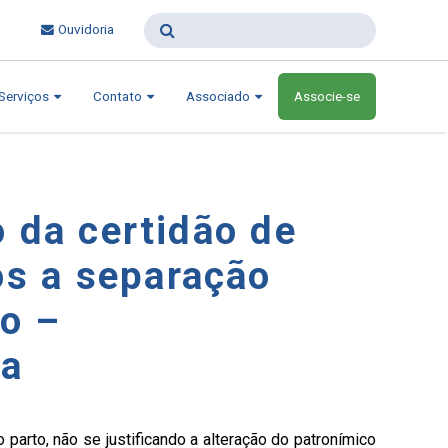
Ouvidoria
Serviços
Contato
Associado
Associe-se
o da certidão de
ós a separação
io –
ça
arto, não se justificando a alteração do patronímico