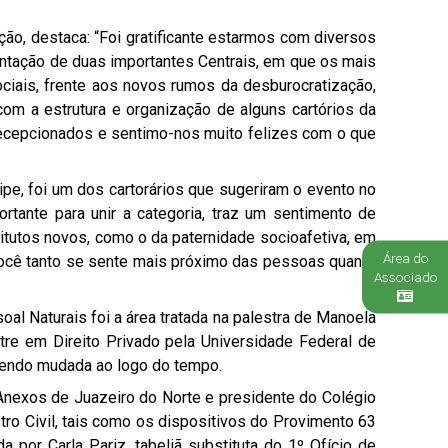
ção, destaca: “Foi gratificante estarmos com diversos
entação de duas importantes Centrais, em que os mais
ais, frente aos novos rumos da desburocratização,
com a estrutura e organização de alguns cartórios da
ecepcionados e sentimo-nos muito felizes com o que
ripe, foi um dos cartorários que sugeriram o evento no
ortante para unir a categoria, traz um sentimento de
itutos novos, como o da paternidade socioafetiva, em
Área do
 você tanto se sente mais próximo das pessoas quanto
Associado
al Naturais foi a área tratada na palestra de Manoela
stre em Direito Privado pela Universidade Federal de
 sendo mudada ao logo do tempo.
e Anexos de Juazeiro do Norte e presidente do Colégio
ro Civil, tais como os dispositivos do Provimento 63
 por Carla Pariz, tabeliã substituta do 1º Ofício de