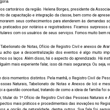
goria.
s cartorários da região. Helena Borges, presidente da Associa
ento de capacitação e integração da classe, bem como de apres
morarem seus conhecimentos para atenderem às demandas soci
os praticados por notários e registradores. Ficamos surpresos 
itulares com os usuários de seus serviços. Fomos muito bem r
º Tabelionato de Notas, Ofício de Registro Civil e anexos de Ara
“Eu acho que a descentralização dos eventos é algo muito imp
s os laços. Além disso, há o aspecto do aprendizado. Há inst
lguém mais experiente falar, isso dá mais segurança. Ou seja,
 dois momentos distintos. Pela manhã, o Registro Civil de Pesso
 Pessoas Naturais, Tabelionato de Notas e Anexos de Icó e me
 a questão conceitual, tratando de como a ideia de família foi
, titular do 1º Ofício de Registro Civil das Pessoas Naturais 
spectos mais práticos e procedimentais das inovações no Regist
s e opção de naturalidade, dentre outros. Sua fala foi seguida