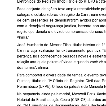
Eletrônicos do Registro Imobiliário e do RTDPJ à cate
Esse conjunto de ações teve ampla receptividade pelo
colegas e colaboradores da região do Cariri, num ev
de cem presentes se demonstraram ávidos por apri
com a desejável segurança jurídica, inerente aos at
região que denota o elevado compromisso de seus t
vimos.”
José Humberto de Alencar Filho, titular interino do 1
Cariri e cuja avaliação foi extremamente positiva: 
pertença, nós conhecemos pessoas novas e estreitamo
relação aos quais pairam dúvidas e quando você vê a
dos temas”, afirma.
Para comportar a diversidade de temas, o evento teve
Quintas, titular do 1º Ofício de Registro Civil das
Pernambuco (UFPE). O foco da palestra de Manoela foi
Na sequência, ainda pela manhã, Maxwell Pariz Xavier
Notarial do Brasil, secção Ceará (CNB-CE) abordou a
do CNJ, questões de documentação, itens declarativo