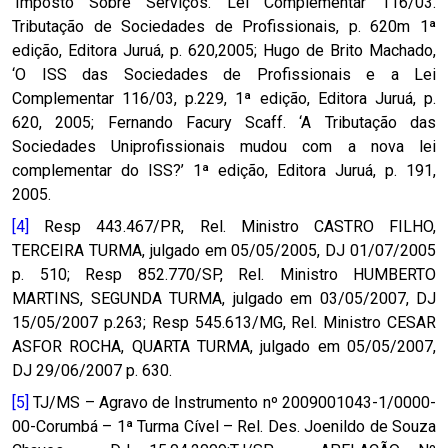
‘Imposto Sobre Serviços. Lei Complementar 116/03.
Tributação de Sociedades de Profissionais, p. 620m 1ª
edição, Editora Juruá, p. 620,2005; Hugo de Brito Machado,
‘O ISS das Sociedades de Profissionais e a Lei
Complementar 116/03, p.229, 1ª edição, Editora Juruá, p.
620, 2005; Fernando Facury Scaff. ‘A Tributação das
Sociedades Uniprofissionais mudou com a nova lei
complementar do ISS?’ 1ª edição, Editora Juruá, p. 191,
2005.
[4]
Resp 443.467/PR, Rel. Ministro CASTRO FILHO,
TERCEIRA TURMA, julgado em 05/05/2005, DJ 01/07/2005
p. 510; Resp 852.770/SP, Rel. Ministro HUMBERTO
MARTINS, SEGUNDA TURMA, julgado em 03/05/2007, DJ
15/05/2007 p.263; Resp 545.613/MG, Rel. Ministro CESAR
ASFOR ROCHA, QUARTA TURMA, julgado em 05/05/2007,
DJ 29/06/2007 p. 630.
[5]
TJ/MS – Agravo de Instrumento nº 2009001043-1/0000-
00-Corumbá – 1ª Turma Cível – Rel. Des. Joenildo de Souza