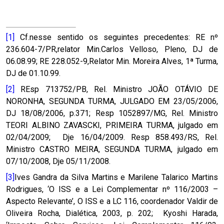
[1]
Cf.nesse sentido os seguintes precedentes: RE nº
236.604-7/PR,relator Min.Carlos Velloso, Pleno, DJ de
06.08.99; RE 228.052-9,Relator Min. Moreira Alves, 1ª Turma,
DJ de 01.10.99.
[2]
REsp 713752/PB, Rel. Ministro JOÃO OTÁVIO DE
NORONHA, SEGUNDA TURMA, JULGADO EM 23/05/2006,
DJ 18/08/2006, p.371; Resp 1052897/MG, Rel. Ministro
TEORI ALBINO ZAVASCKI, PRIMEIRA TURMA, julgado em
02/04/2009; Dje 16/04/2009. Resp 858.493/RS, Rel.
Ministro CASTRO MEIRA, SEGUNDA TURMA, julgado em
07/10/2008, Dje 05/11/2008.
[3]
Ives Gandra da Silva Martins e Marilene Talarico Martins
Rodrigues, ‘O ISS e a Lei Complementar nº 116/2003 –
Aspecto Relevante’, O ISS e a LC 116, coordenador Valdir de
Oliveira Rocha, Dialética, 2003, p. 202; Kyoshi Harada,