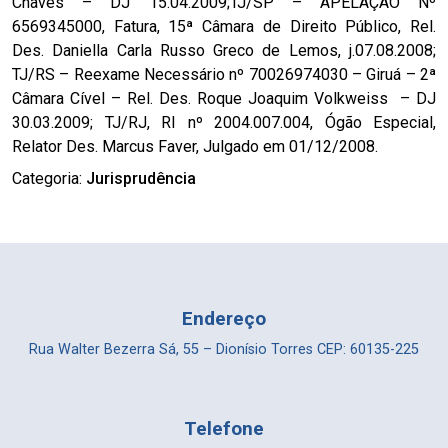
Chaves – DJ 15.04.2009;TJ/SP – APELAÇÃO Nº
6569345000, Fatura, 15ª Câmara de Direito Público, Rel.
Des. Daniella Carla Russo Greco de Lemos, j.07.08.2008;
TJ/RS – Reexame Necessário nº 70026974030 – Giruá – 2ª
Câmara Cível – Rel. Des. Roque Joaquim Volkweiss – DJ
30.03.2009; TJ/RJ, RI nº 2004.007.004, Ógão Especial,
Relator Des. Marcus Faver, Julgado em 01/12/2008.
Categoria:
Jurisprudência
Endereço
Rua Walter Bezerra Sá, 55 – Dionísio Torres CEP: 60135-225
Telefone